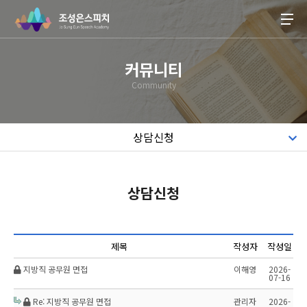
회사소개
커뮤니티
보이스
Community
스피치
면접
상담신청
공무원 면접
기업교육
상담신청
커뮤니티
제목
작성자
작성일
지방직 공무원 면접
이해영
2026-
07-16
Re: 지방직 공무원 면접
관리자
2026-